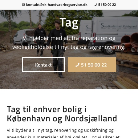
kontakt@sk-handvaerkogservice.dk
51 50 00 22
Tag
Vi hjælper med alt fra reparation og
vedligeholdelse til nyt tag og tagrenovering.
Kontakt
51 50 00 22
Tag til enhver bolig i
København og Nordsjælland
Vi tilbyder alt i nyt tag, renovering og udskiftning og
anvender kun materialer af høj kvalitet – og vi sikrer et