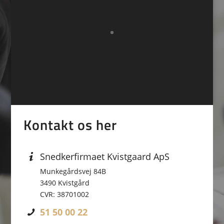
Kontakt os her
Snedkerfirmaet Kvistgaard ApS
Munkegårdsvej 84B
3490 Kvistgård
CVR: 38701002
51 50 00 22