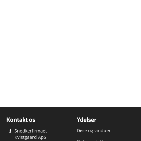
Kontakt os
Ydelser
Døre og vinduer
Snedkerfirmaet
Kvistgaard ApS